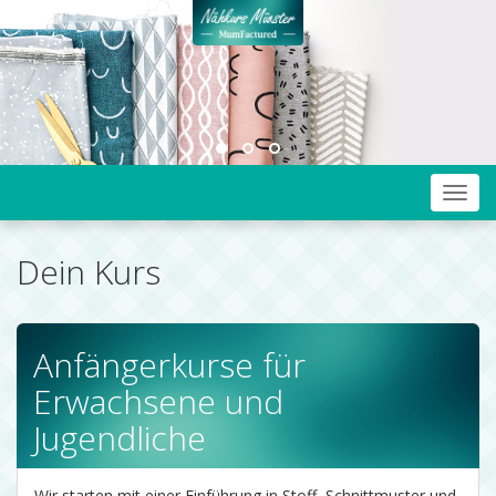
Toggl
navig
Dein Kurs
Anfängerkurse für
Erwachsene und
Jugendliche
Wir starten mit einer Einführung in Stoff, Schnittmuster und